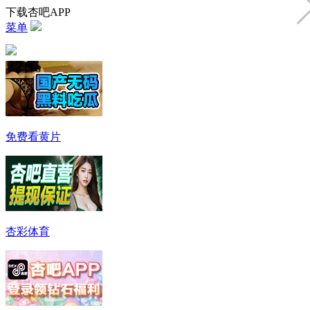
下载杏吧APP
菜单
免费看黄片
杏彩体育