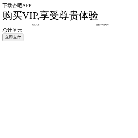
下载杏吧APP
购买VIP,享受尊贵体验
购买钻石
兑换VIP/活动等
总计￥
元
立即支付