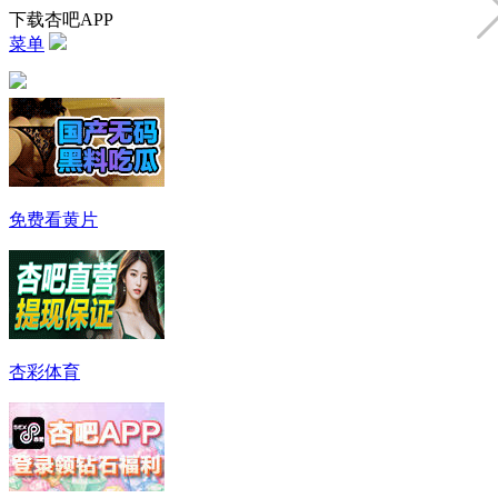
下载杏吧APP
菜单
免费看黄片
杏彩体育