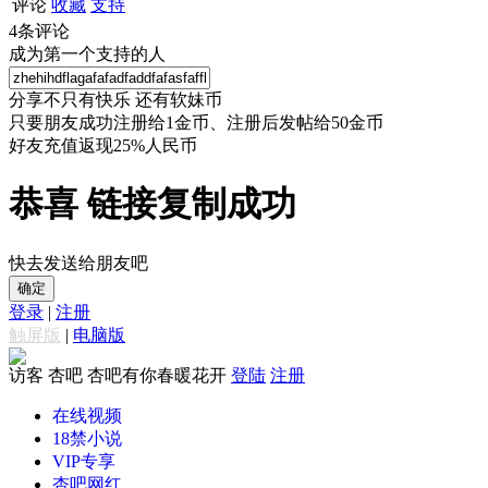
评论
收藏
支持
4
条评论
成为第一个支持的人
分享不只有快乐 还有软妹币
只要朋友成功注册给1金币、注册后发帖给50金币
好友充值返现25%人民币
恭喜 链接复制成功
快去发送给朋友吧
确定
登录
|
注册
触屏版
|
电脑版
访客
杏吧 杏吧有你春暖花开
登陆
注册
在线视频
18禁小说
VIP专享
杏吧网红