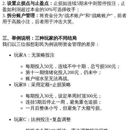
2.
设置止损点与止盈点：
止损如连续5期未中则暂停投注，止
盈如利润超过本金的50%可选择收手；
3.
拆分账户管理：
将资金分为“战术账户”和“战略账户”，前者
用于高频小注，后者用于冲击大奖。
三、举例说明：三种玩家的不同结局
我们以三位假想彩民为例说明资金管理的差异：
玩家A：无策略投注
每期投入50元，连续不中十期，总亏损500元；
第十一期情绪化投入200元，仍未中；
账户缩水至无法再战。
玩家B：采用定额+止损策略
每期投入30元，设定单周封顶300元；
连挂5期后停止一周，避免重仓追损；
一月后整体小亏，但避免了大额亏损。
玩家C：比例投注+复盘调整