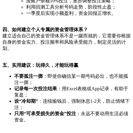
按账户余额10%投注，逐步调整投注策略；
利用回测工具分析号码走势，阶段性止盈；
一季度后实现小额盈利，资金回报正增长。
四、如何建立个人专属的资金管理体系？
建立适合自己的资金管理体系不是一蹴而就的，它需要你根据
自身的资金实力、投注频率和风险承受能力，制定灵活的计
划。
五、实用建议：玩得久，才能玩得赢
不要孤注一掷
：即使你确信某一期号码必出，也不能孤
注一掷；
记录每一次投注结果
：用Excel表格或App记录，有助于
复盘；
设“冷却期”
：连续输钱后，强制休息1-2天，防止情绪下
注；
只用“可承受损失的资金”投注
：永远不要动用生活必须
资金。