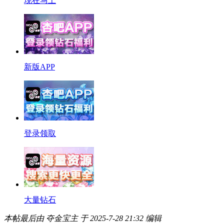
现在马上
新版APP
登录领取
大量钻石
本帖最后由 夺金宝主 于 2025-7-28 21:32 编辑