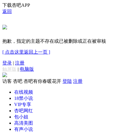
下载杏吧APP
返回
抱歉，指定的主题不存在或已被删除或正在被审核
[ 点击这里返回上一页 ]
登录
|
注册
触屏版
|
电脑版
访客
杏吧 杏吧有你春暖花开
登陆
注册
在线视频
18禁小说
VIP专享
杏吧网红
包小姐
高清美图
有声小说