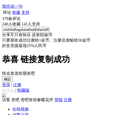
我也说一句
评论
收藏
支持
379
条评论
240
人收藏
141
人支持
分享不只有快乐 还有软妹币
只要朋友成功注册给1金币、注册后发帖给50金币
好友充值返现25%人民币
恭喜 链接复制成功
快去发送给朋友吧
确定
登录
|
注册
触屏版
|
电脑版
访客
杏吧 杏吧有你春暖花开
登陆
注册
在线视频
18禁小说